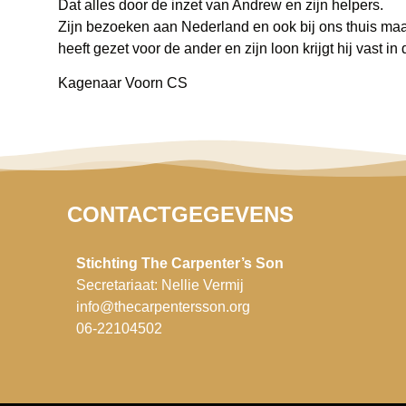
Dat alles door de inzet van Andrew en zijn helpers.
Zijn bezoeken aan Nederland en ook bij ons thuis maak
heeft gezet voor de ander en zijn loon krijgt hij vast in
Kagenaar Voorn CS
CONTACTGEGEVENS
Stichting The Carpenter’s Son
Secretariaat: Nellie Vermij
info@thecarpentersson.org
06-22104502