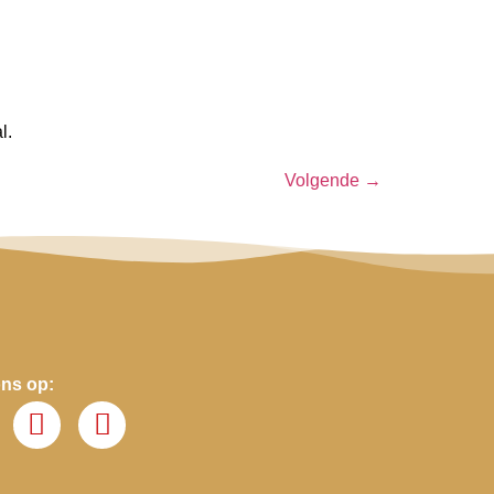
l.
Volgende
→
ons op: